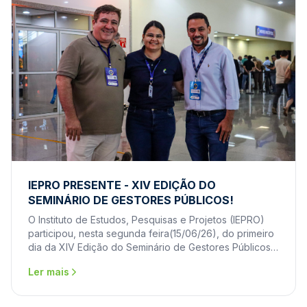
IEPRO PRESENTE - XIV EDIÇÃO DO
SEMINÁRIO DE GESTORES PÚBLICOS!
O Instituto de Estudos, Pesquisas e Projetos (IEPRO)
participou, nesta segunda feira(15/06/26), do primeiro
dia da XIV Edição do Seminário de Gestores Públicos,
realizado no Centro de Eventos do Ceará.
Ler mais
Reconhecido como um dos principais encontros
voltados à administração pública.