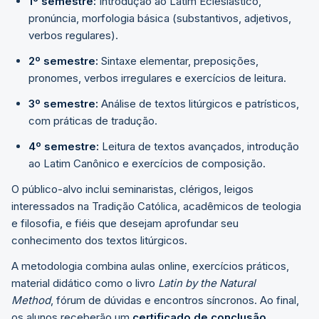
1º semestre:
Introdução ao Latim Eclesiástico,
pronúncia, morfologia básica (substantivos, adjetivos,
verbos regulares).
2º semestre:
Sintaxe elementar, preposições,
pronomes, verbos irregulares e exercícios de leitura.
3º semestre:
Análise de textos litúrgicos e patrísticos,
com práticas de tradução.
4º semestre:
Leitura de textos avançados, introdução
ao Latim Canônico e exercícios de composição.
O público-alvo inclui seminaristas, clérigos, leigos
interessados na Tradição Católica, acadêmicos de teologia
e filosofia, e fiéis que desejam aprofundar seu
conhecimento dos textos litúrgicos.
A metodologia combina aulas online, exercícios práticos,
material didático como o livro
Latin by the Natural
Method
, fórum de dúvidas e encontros síncronos. Ao final,
os alunos receberão um
certificado de conclusão.